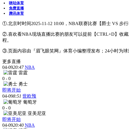
咪咕体育
免费直播
腾讯体育
①.北京时时间2025-11-12 10:00，NBA联赛比赛【爵士 V
②.喜欢看NBA现场直播比赛的朋友可以提前【CTRL+D
程。
③.页面内容由『眉飞眼笑网』体育小编整理发布；24小时为
更多直播
04-09
20:47
NBA
雷霆
0
-
0
勇士
即将开始
04-09
8:51
世欧预
葡萄牙
0
-
0
亚美尼亚
即将开始
04-09
20:40
NBA