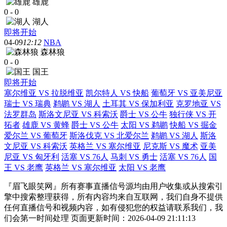
雄鹿
0
-
0
湖人
即将开始
04-09
12:12
NBA
森林狼
0
-
0
国王
即将开始
塞尔维亚 VS 拉脱维亚
凯尔特人 VS 快船
葡萄牙 VS 亚美尼亚
瑞士 VS 瑞典
鹈鹕 VS 湖人
土耳其 VS 保加利亚
克罗地亚 VS
法罗群岛
斯洛文尼亚 VS 科索沃
爵士 VS 公牛
独行侠 VS 开
拓者
雄鹿 VS 黄蜂
爵士 VS 公牛
太阳 VS 鹈鹕
快船 VS 掘金
爱尔兰 VS 葡萄牙
斯洛伐克 VS 北爱尔兰
鹈鹕 VS 湖人
斯洛
文尼亚 VS 科索沃
英格兰 VS 塞尔维亚
尼克斯 VS 魔术
亚美
尼亚 VS 匈牙利
活塞 VS 76人
马刺 VS 勇士
活塞 VS 76人
国
王 VS 老鹰
英格兰 VS 塞尔维亚
太阳 VS 老鹰
『眉飞眼笑网』所有赛事直播信号源均由用户收集或从搜索引
擎中搜索整理获得，所有内容均来自互联网，我们自身不提供
任何直播信号和视频内容，如有侵犯您的权益请联系我们，我
们会第一时间处理 页面更新时间：2026-04-09 21:11:13