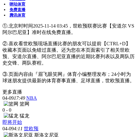
咪咕体育
免费直播
腾讯体育
①.北京时时间2025-11-14 03:45，世欧预联赛比赛【安道尔 VS
阿尔巴尼亚】准时在线免费直播。
②.喜欢看世欧预现场直播比赛的朋友可以提前【CTRL+D】
收藏本页面以免错过直播。还为您在本页面索引了相关世欧
预、安道尔直播、阿尔巴尼亚直播的近期比赛列表以及两队历
史交锋、两队赛程。
③.页面内容由『眉飞眼笑网』体育小编整理发布；24小时为
球迷朋友提供最新的体育赛事直播、足球直播，世欧预直播。
更多直播
04-09
17:49
NBA
篮网
0
-
0
猛龙
即将开始
04-09
4:11
世欧预
斯洛文尼亚