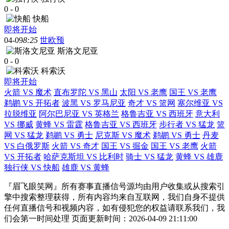
0
-
0
快船
即将开始
04-09
8:25
世欧预
斯洛文尼亚
0
-
0
科索沃
即将开始
火箭 VS 魔术
直布罗陀 VS 黑山
太阳 VS 老鹰
国王 VS 老鹰
鹈鹕 VS 开拓者
波黑 VS 罗马尼亚
奇才 VS 篮网
塞尔维亚 VS
拉脱维亚
阿尔巴尼亚 VS 英格兰
格鲁吉亚 VS 西班牙
意大利
VS 挪威
黄蜂 VS 雷霆
格鲁吉亚 VS 西班牙
步行者 VS 猛龙
篮
网 VS 猛龙
鹈鹕 VS 勇士
尼克斯 VS 魔术
鹈鹕 VS 勇士
丹麦
VS 白俄罗斯
火箭 VS 奇才
国王 VS 掘金
国王 VS 老鹰
火箭
VS 开拓者
哈萨克斯坦 VS 比利时
骑士 VS 猛龙
黄蜂 VS 雄鹿
独行侠 VS 快船
雄鹿 VS 黄蜂
『眉飞眼笑网』所有赛事直播信号源均由用户收集或从搜索引
擎中搜索整理获得，所有内容均来自互联网，我们自身不提供
任何直播信号和视频内容，如有侵犯您的权益请联系我们，我
们会第一时间处理 页面更新时间：2026-04-09 21:11:00