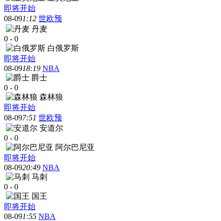
即将开始
08-09
1:12
世欧预
丹麦
0
-
0
白俄罗斯
即将开始
08-09
18:19
NBA
爵士
0
-
0
森林狼
即将开始
08-09
7:51
世欧预
安道尔
0
-
0
阿尔巴尼亚
即将开始
08-09
20:49
NBA
马刺
0
-
0
国王
即将开始
08-09
1:55
NBA