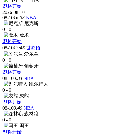
即将开始
2026-08-10
08-10
16:53
NBA
尼克斯
0
-
0
魔术
即将开始
08-10
12:46
世欧预
爱尔兰
0
-
0
葡萄牙
即将开始
08-10
0:34
NBA
凯尔特人
0
-
0
灰熊
即将开始
08-10
9:40
NBA
森林狼
0
-
0
国王
即将开始