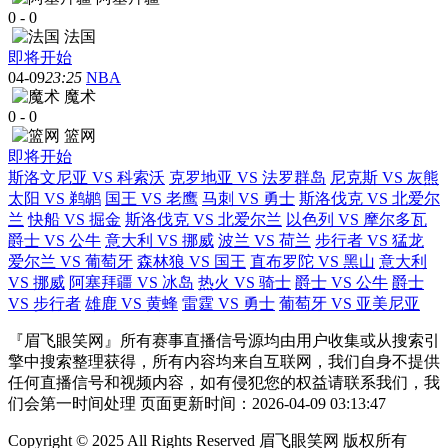
0
-
0
法国
即将开始
04-09
23:25
NBA
魔术
0
-
0
篮网
即将开始
斯洛文尼亚 VS 科索沃
克罗地亚 VS 法罗群岛
尼克斯 VS 灰熊
太阳 VS 鹈鹕
国王 VS 老鹰
马刺 VS 勇士
斯洛伐克 VS 北爱尔
兰
快船 VS 掘金
斯洛伐克 VS 北爱尔兰
以色列 VS 摩尔多瓦
爵士 VS 公牛
意大利 VS 挪威
波兰 VS 荷兰
步行者 VS 猛龙
爱尔兰 VS 葡萄牙
森林狼 VS 国王
直布罗陀 VS 黑山
意大利
VS 挪威
阿塞拜疆 VS 冰岛
热火 VS 骑士
爵士 VS 公牛
爵士
VS 步行者
雄鹿 VS 黄蜂
雷霆 VS 勇士
葡萄牙 VS 亚美尼亚
『眉飞眼笑网』所有赛事直播信号源均由用户收集或从搜索引
擎中搜索整理获得，所有内容均来自互联网，我们自身不提供
任何直播信号和视频内容，如有侵犯您的权益请联系我们，我
们会第一时间处理 页面更新时间：2026-04-09 03:13:47
Copyright © 2025 All Rights Reserved 眉飞眼笑网 版权所有