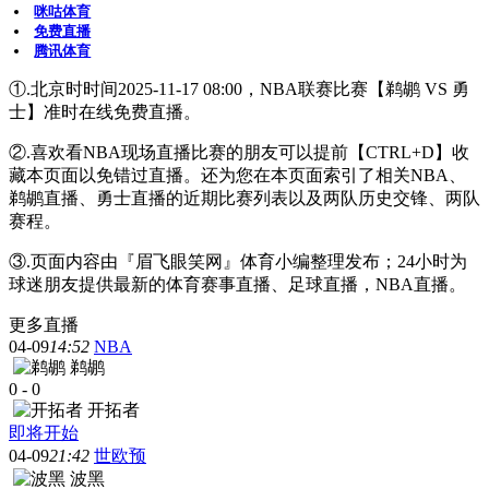
咪咕体育
免费直播
腾讯体育
①.北京时时间2025-11-17 08:00，NBA联赛比赛【鹈鹕 VS 勇
士】准时在线免费直播。
②.喜欢看NBA现场直播比赛的朋友可以提前【CTRL+D】收
藏本页面以免错过直播。还为您在本页面索引了相关NBA、
鹈鹕直播、勇士直播的近期比赛列表以及两队历史交锋、两队
赛程。
③.页面内容由『眉飞眼笑网』体育小编整理发布；24小时为
球迷朋友提供最新的体育赛事直播、足球直播，NBA直播。
更多直播
04-09
14:52
NBA
鹈鹕
0
-
0
开拓者
即将开始
04-09
21:42
世欧预
波黑