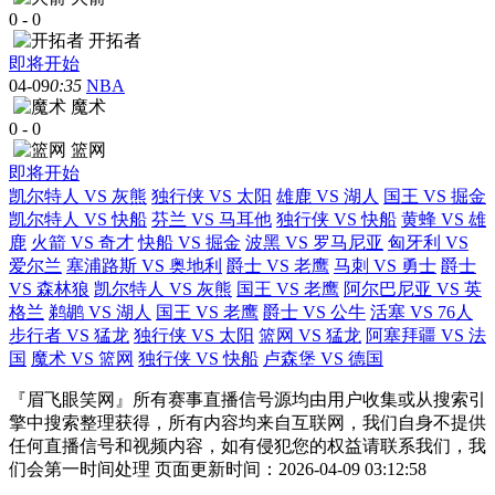
0
-
0
开拓者
即将开始
04-09
0:35
NBA
魔术
0
-
0
篮网
即将开始
凯尔特人 VS 灰熊
独行侠 VS 太阳
雄鹿 VS 湖人
国王 VS 掘金
凯尔特人 VS 快船
芬兰 VS 马耳他
独行侠 VS 快船
黄蜂 VS 雄
鹿
火箭 VS 奇才
快船 VS 掘金
波黑 VS 罗马尼亚
匈牙利 VS
爱尔兰
塞浦路斯 VS 奥地利
爵士 VS 老鹰
马刺 VS 勇士
爵士
VS 森林狼
凯尔特人 VS 灰熊
国王 VS 老鹰
阿尔巴尼亚 VS 英
格兰
鹈鹕 VS 湖人
国王 VS 老鹰
爵士 VS 公牛
活塞 VS 76人
步行者 VS 猛龙
独行侠 VS 太阳
篮网 VS 猛龙
阿塞拜疆 VS 法
国
魔术 VS 篮网
独行侠 VS 快船
卢森堡 VS 德国
『眉飞眼笑网』所有赛事直播信号源均由用户收集或从搜索引
擎中搜索整理获得，所有内容均来自互联网，我们自身不提供
任何直播信号和视频内容，如有侵犯您的权益请联系我们，我
们会第一时间处理 页面更新时间：2026-04-09 03:12:58