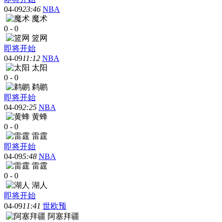
04-09
23:46
NBA
魔术
0
-
0
篮网
即将开始
04-09
11:12
NBA
太阳
0
-
0
鹈鹕
即将开始
04-09
2:25
NBA
黄蜂
0
-
0
雷霆
即将开始
04-09
5:48
NBA
雷霆
0
-
0
湖人
即将开始
04-09
11:41
世欧预
阿塞拜疆